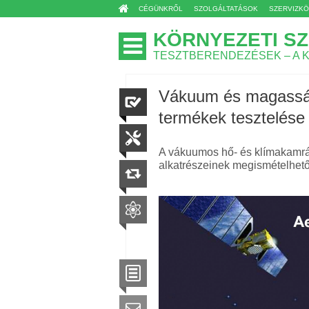
CÉGÜNKRŐL
SZOLGÁLTATÁSOK
SZERVIZK
KÖRNYEZETI SZ
TESZTBERENDEZÉSEK – A 
Vákuum és magassági
termékek tesztelése
A vákuumos hő- és klímakamrák
alkatrészeinek megismételhető 