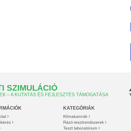
I SZIMULÁCIÓ
K – A KUTATÁS ÉS FEJLESZTÉS TÁMOGATÁSA
ORMÁCIÓK
KATEGÓRIÁK
olat
Klímakamrák
tkérés
Rázó-tesztrendszerek
Teszt laboratórium