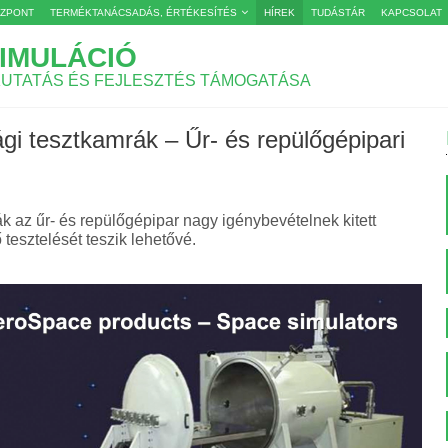
ÖZPONT
TERMÉKTANÁCSADÁS, ÉRTÉKESÍTÉS
HÍREK
TUDÁSTÁR
KAPCSOLAT
IMULÁCIÓ
KUTATÁS ÉS FEJLESZTÉS TÁMOGATÁSA
 tesztkamrák – Űr- és repülőgépipari
 az űr- és repülőgépipar nagy igénybevételnek kitett
tesztelését teszik lehetővé.