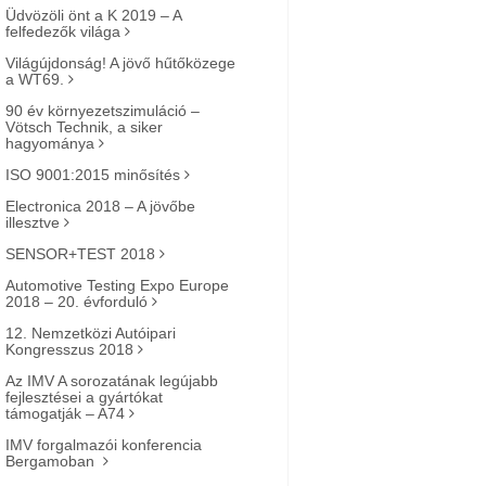
Üdvözöli önt a K 2019 – A
felfedezők világa
Világújdonság! A jövő hűtőközege
a WT69.
90 év környezetszimuláció –
Vötsch Technik, a siker
hagyománya
ISO 9001:2015 minősítés
Electronica 2018 – A jövőbe
illesztve
SENSOR+TEST 2018
Automotive Testing Expo Europe
2018 – 20. évforduló
12. Nemzetközi Autóipari
Kongresszus 2018
Az IMV A sorozatának legújabb
fejlesztései a gyártókat
támogatják – A74
IMV forgalmazói konferencia
Bergamoban