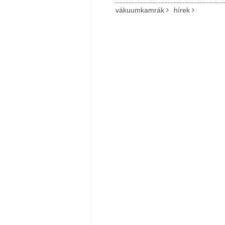
vákuumkamrák
hírek