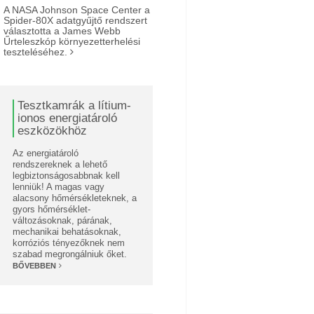
A NASA Johnson Space Center a
Spider-80X adatgyűjtő rendszert
választotta a James Webb
Űrteleszkóp környezetterhelési
teszteléséhez.
Tesztkamrák a lítium-
ionos energiatároló
eszközökhöz
Az energiatároló
rendszereknek a lehető
legbiztonságosabbnak kell
lenniük! A magas vagy
alacsony hőmérsékleteknek, a
gyors hőmérséklet-
változásoknak, párának,
mechanikai behatásoknak,
korróziós tényezőknek nem
szabad megrongálniuk őket.
BŐVEBBEN