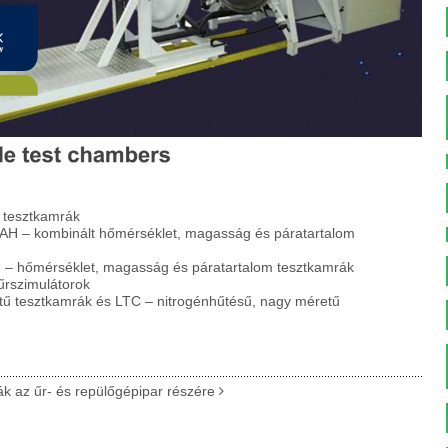
tesztkamrák
H – kombinált hőmérséklet, magasság és páratartalom
– hőmérséklet, magasság és páratartalom tesztkamrák
rszimulátorok
ű tesztkamrák és LTC – nitrogénhűtésű, nagy méretű
 az űr- és repülőgépipar részére