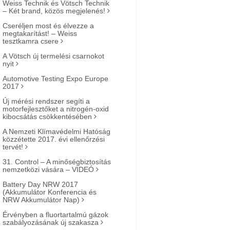
Weiss Technik és Vötsch Technik
– Két brand, közös megjelenés!
Cseréljen most és élvezze a
megtakarítást! – Weiss
tesztkamra csere
A Vötsch új termelési csarnokot
nyit
Automotive Testing Expo Europe
2017
Új mérési rendszer segíti a
motorfejlesztőket a nitrogén-oxid
kibocsátás csökkentésében
A Nemzeti Klímavédelmi Hatóság
közzétette 2017. évi ellenőrzési
tervét!
31. Control – A minőségbiztosítás
nemzetközi vására – VIDEÓ
Battery Day NRW 2017
(Akkumulátor Konferencia és
NRW Akkumulátor Nap)
Érvényben a fluortartalmú gázok
szabályozásának új szakasza