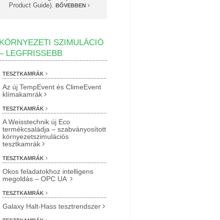
Product Guide).
BŐVEBBEN
KÖRNYEZETI SZIMULÁCIÓ
– LEGFRISSEBB
TESZTKAMRÁK
Az új TempEvent és ClimeEvent
klímakamrák
TESZTKAMRÁK
A Weisstechnik új Eco
termékcsaládja – szabványosított
környezetszimulációs
tesztkamrák
TESZTKAMRÁK
Okos feladatokhoz intelligens
megoldás – OPC UA
TESZTKAMRÁK
Galaxy Halt-Hass tesztrendszer