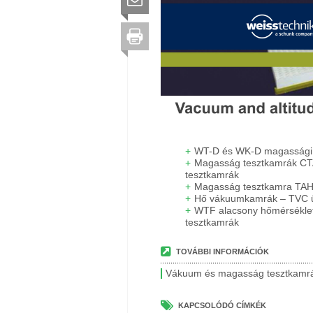
WT-D és WK-D magassági 
Magasság tesztkamrák CTA
tesztkamrák
Magasság tesztkamra TAH 
Hő vákuumkamrák – TVC ű
WTF alacsony hőmérséklet
tesztkamrák
TOVÁBBI INFORMÁCIÓK
Vákuum és magasság tesztkamrák
KAPCSOLÓDÓ CÍMKÉK