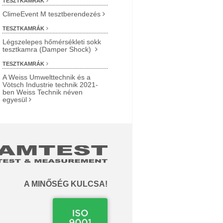
TESZTKAMRÁK
ClimeEvent M tesztberendezés
TESZTKAMRÁK
Légszelepes hőmérsékleti sokk
tesztkamra (Damper Shock)
TESZTKAMRÁK
A Weiss Umwelttechnik és a
Vötsch Industrie technik 2021-
ben Weiss Technik néven
egyesül
A MINŐSÉG KULCSA!