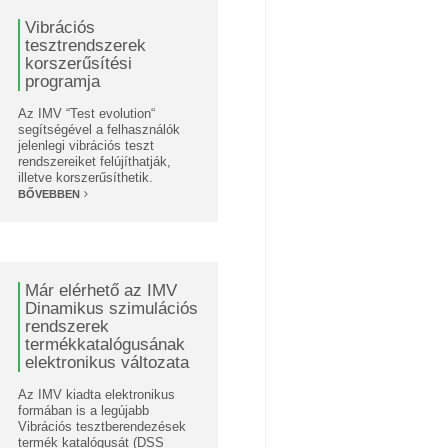
Vibrációs
tesztrendszerek
korszerűsítési
programja
Az IMV “Test evolution“
segítségével a felhasználók
jelenlegi vibrációs teszt
rendszereiket felújíthatják,
illetve korszerűsíthetik.
BŐVEBBEN
Már elérhető az IMV
Dinamikus szimulációs
rendszerek
termékkatalógusának
elektronikus változata
Az IMV kiadta elektronikus
formában is a legújabb
Vibrációs tesztberendezések
termék katalógusát (DSS