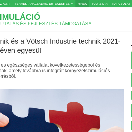
ÖZPONT
TERMÉKTANÁCSADÁS, ÉRTÉKESÍTÉS
HÍREK
TUDÁSTÁR
KAPCSOLAT
IMULÁCIÓ
KUTATÁS ÉS FEJLESZTÉS TÁMOGATÁSA
ik és a Vötsch Industrie technik 2021-
néven egyesül
v és egészséges vállalat következetességéből és
ak, amely továbbra is integrált környezetszimulációs
rrásból.