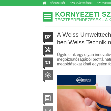
CÉGÜNKRŐL
SZOLGÁLTATÁSOK
SZERVIZK
KÖRNYEZETI SZ
TESZTBERENDEZÉSEK – A 
A Weiss Umwelttechn
ben Weiss Technik 
Ügyfeleink egy olyan innovatí
megbízhatóságából profitálhatn
megoldásokat kínál egyetlen fo