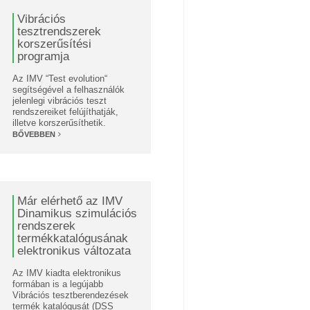
Vibrációs
tesztrendszerek
korszerűsítési
programja
Az IMV “Test evolution“
segítségével a felhasználók
jelenlegi vibrációs teszt
rendszereiket felújíthatják,
illetve korszerűsíthetik.
BŐVEBBEN
Már elérhető az IMV
Dinamikus szimulációs
rendszerek
termékkatalógusának
elektronikus változata
Az IMV kiadta elektronikus
formában is a legújabb
Vibrációs tesztberendezések
termék katalógusát (DSS