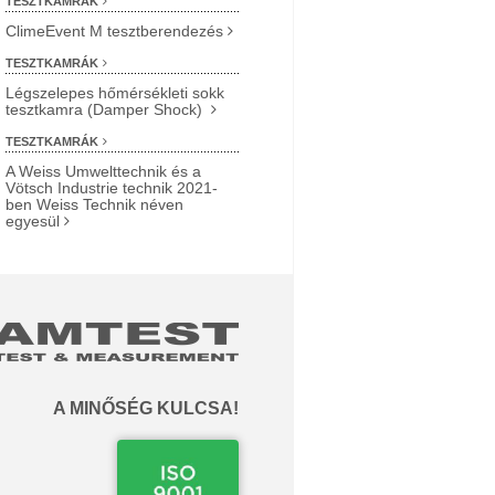
TESZTKAMRÁK
ClimeEvent M tesztberendezés
TESZTKAMRÁK
Légszelepes hőmérsékleti sokk
tesztkamra (Damper Shock)
TESZTKAMRÁK
A Weiss Umwelttechnik és a
Vötsch Industrie technik 2021-
ben Weiss Technik néven
egyesül
A MINŐSÉG KULCSA!