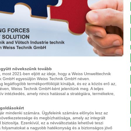
 együtt növekszünk tovább
 most 2021-ben eljött az ideje, hogy a Weiss Umwelttechnik
ik GmbH egyesüljön Weiss Technik GmbH néven.
g legátfogóbb termékportfólióját kínáljuk, és ez a közös erő az,
éven, Weiss Technik GmbH-ként jelenítünk meg. A teljes
v intézkedés, amely nincs hatással a stratégiára, termékekre,
egoldásokért
jár mindenki számára. Ügyfeleink számára előnyös lesz az
at következetessége és megbízhatósága, amely az integrált
biztosítja. Ezenkívül, ez a névváltoztatás lehetővé teszi
 folyamatokat a nagyobb hatékonyság és a biztonságos jövő