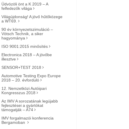
Üdvözöli önt a K 2019 – A
felfedezők világa
Világújdonság! A jövő hűtőközege
a WT69.
90 év környezetszimuláció –
Vötsch Technik, a siker
hagyománya
ISO 9001:2015 minősítés
Electronica 2018 – A jövőbe
illesztve
SENSOR+TEST 2018
Automotive Testing Expo Europe
2018 – 20. évforduló
12. Nemzetközi Autóipari
Kongresszus 2018
Az IMV A sorozatának legújabb
fejlesztései a gyártókat
támogatják – A74
IMV forgalmazói konferencia
Bergamoban