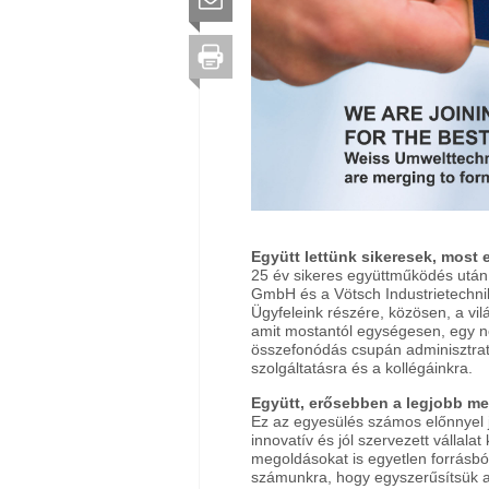
Együtt lettünk sikeresek, most
25 év sikeres együttműködés után,
GmbH és a Vötsch Industrietechn
Ügyfeleink részére, közösen, a vilá
amit mostantól egységesen, egy n
összefonódás csupán adminisztratí
szolgáltatásra és a kollégáinkra.
Együtt, erősebben a legjobb m
Ez az egyesülés számos előnnyel 
innovatív és jól szervezett vállal
megoldásokat is egyetlen forrásból 
számunkra, hogy egyszerűsítsük a