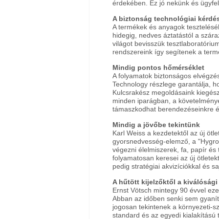
érdekében. Ez jó nekünk és ügyfel
A biztonság technológiai kérdé
A termékek és anyagok teszteléséhe
hidegig, nedves áztatástól a szár
világot bevisszük tesztlaboratóri
rendszereink így segítenek a term
Mindig pontos hőmérséklet
A folyamatok biztonságos elvégzésé
Technology részlege garantálja, 
Kulcsrakész megoldásaink kiegészü
minden iparágban, a követelménye
támaszkodhat berendezéseinkre és
Mindig a jövőbe tekintünk
Karl Weiss a kezdetektől az új ötl
gyorsnedvesség-elemző, a "Hygror
végezni élelmiszerek, fa, papír és
folyamatosan keresei az új ötletek
pedig stratégiai akvizíciókkal és saj
A hűtött kijelzőktől a kiválóság
Ernst Vötsch mintegy 90 évvel ezel
Abban az időben senki sem gyaníto
jogosan tekintenek a környezeti-s
standard és az egyedi kialakítású