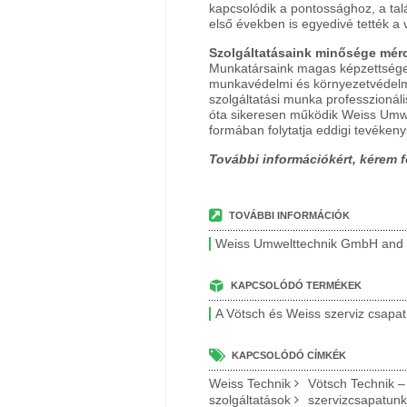
kapcsolódik a pontossághoz, a ta
első években is egyedivé tették a v
Szolgáltatásaink minősége mér
Munkatársaink magas képzettsége a
munkavédelmi és környezetvédelmi
szolgáltatási munka professzionál
óta sikeresen működik Weiss Umwe
formában folytatja eddigi tevékeny
További információkért, kérem 
TOVÁBBI INFORMÁCIÓK
Weiss Umwelttechnik GmbH and 
KAPCSOLÓDÓ TERMÉKEK
A Vötsch és Weiss szerviz csapat
KAPCSOLÓDÓ CÍMKÉK
Weiss Technik
Vötsch Technik –
szolgáltatások
szervizcsapatunk