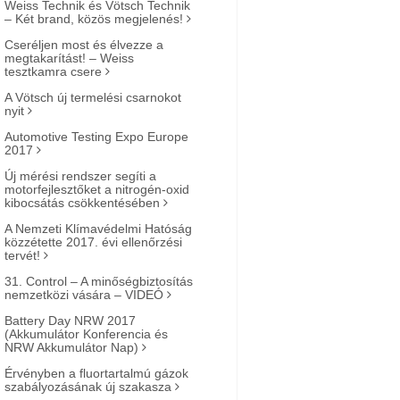
Weiss Technik és Vötsch Technik
– Két brand, közös megjelenés!
Cseréljen most és élvezze a
megtakarítást! – Weiss
tesztkamra csere
A Vötsch új termelési csarnokot
nyit
Automotive Testing Expo Europe
2017
Új mérési rendszer segíti a
motorfejlesztőket a nitrogén-oxid
kibocsátás csökkentésében
A Nemzeti Klímavédelmi Hatóság
közzétette 2017. évi ellenőrzési
tervét!
31. Control – A minőségbiztosítás
nemzetközi vására – VIDEÓ
Battery Day NRW 2017
(Akkumulátor Konferencia és
NRW Akkumulátor Nap)
Érvényben a fluortartalmú gázok
szabályozásának új szakasza