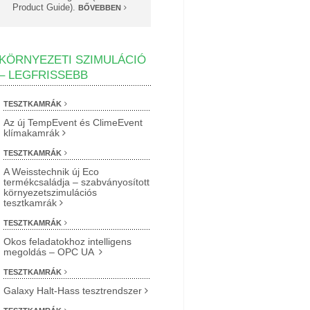
Product Guide).
BŐVEBBEN
KÖRNYEZETI SZIMULÁCIÓ
– LEGFRISSEBB
TESZTKAMRÁK
Az új TempEvent és ClimeEvent
klímakamrák
TESZTKAMRÁK
A Weisstechnik új Eco
termékcsaládja – szabványosított
környezetszimulációs
tesztkamrák
TESZTKAMRÁK
Okos feladatokhoz intelligens
megoldás – OPC UA
TESZTKAMRÁK
Galaxy Halt-Hass tesztrendszer