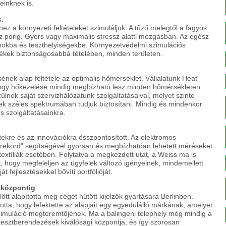
einknek is.
s.
z a környezeti feltételeket szimuláljuk. A tűző melegtől a fagyos
az porig. Gyors vagy maximális stressz alatti mozgásban. Az egész
umokba és teszthelyiségekbe. Környezetvédelmi szimulációs
ékek biztonságosabbá tételében, minden területen.
nek alap feltétele az optimális hőmérséklet. Vállalatunk Heat
hogy hőkezelése mindig megbízható lesz minden hőmérsékleten.
lnek saját szervizhálózatunk szolgáltatásaival, melyet szinte
k széles spektrumában tudjuk biztosítani. Mindig és mindenkor
 szolgáltatásainkra.
etekre és az innovációkra összpontosított. Az elektromos
ekord" segítségével gyorsan és megbízhatóan lehetett méréseket
 textíliák esetében. Folytatva a megkezdett utat, a Weiss ma is
t, hogy megfeleljen az ügyfelek változó igényeinek, mindemellett
át fejlesztésekkel bővíti portfólióját.
i központig
őtt alapította meg cégét hűtött kijelzők gyártására Berlinben.
tta, hogy lefektette az alapjait egy egyedülálló márkának, amelyet
zimuláció megteremtőjének. Ma a balingeni telephely még mindig a
 tesztberendezések kiválósági központja, és így szorosan