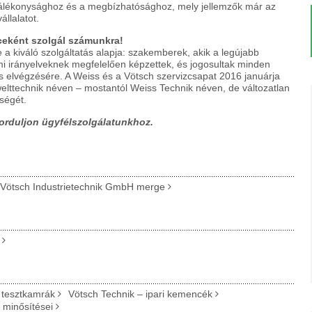
lálékonysághoz és a megbízhatósághoz, mely jellemzők már az
állalatot.
ceként szolgál számunkra!
 kiváló szolgáltatás alapja: szakemberek, akik a legújabb
 irányelveknek megfelelően képzettek, és jogosultak minden
is elvégzésére. A Weiss és a Vötsch szervizcsapat 2016 januárja
lttechnik néven – mostantól Weiss Technik néven, de változatlan
ségét.
forduljon ügyfélszolgálatunkhoz.
Vötsch Industrietechnik GmbH merge
 tesztkamrák
Vötsch Technik – ipari kemencék
 minősítései