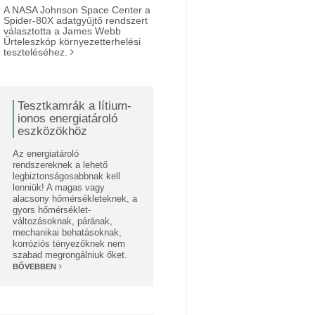
A NASA Johnson Space Center a
Spider-80X adatgyűjtő rendszert
választotta a James Webb
Űrteleszkóp környezetterhelési
teszteléséhez.
Tesztkamrák a lítium-
ionos energiatároló
eszközökhöz
Az energiatároló
rendszereknek a lehető
legbiztonságosabbnak kell
lenniük! A magas vagy
alacsony hőmérsékleteknek, a
gyors hőmérséklet-
változásoknak, párának,
mechanikai behatásoknak,
korróziós tényezőknek nem
szabad megrongálniuk őket.
BŐVEBBEN