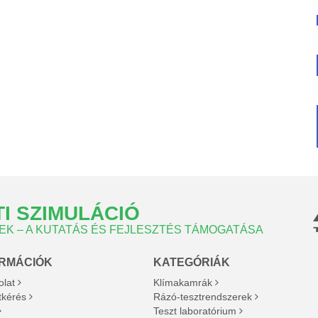
I SZIMULÁCIÓ
K – A KUTATÁS ÉS FEJLESZTÉS TÁMOGATÁSA
ORMÁCIÓK
KATEGÓRIÁK
olat
Klímakamrák
tkérés
Rázó-tesztrendszerek
Teszt laboratórium