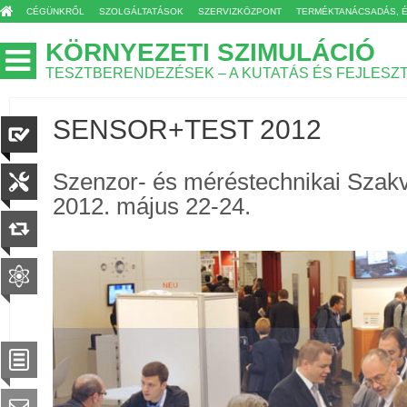
CÉGÜNKRŐL
SZOLGÁLTATÁSOK
SZERVIZKÖZPONT
TERMÉKTANÁCSADÁS, 
KÖRNYEZETI SZIMULÁCIÓ
TESZTBERENDEZÉSEK – A KUTATÁS ÉS FEJLESZ
SENSOR+TEST 2012
Szenzor- és méréstechnikai Szakv
2012. május 22-24.