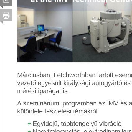
Márciusban, Letchworthban tartott esemé
vezető egyesült királysági autógyártó és
mérési iparágat is.
A szemináriumi programban az IMV és a 
különféle tesztelési témákról
Egyidejű, többtengelyű vibráció
Nagyfrekvenciás, elektrodinamikus,