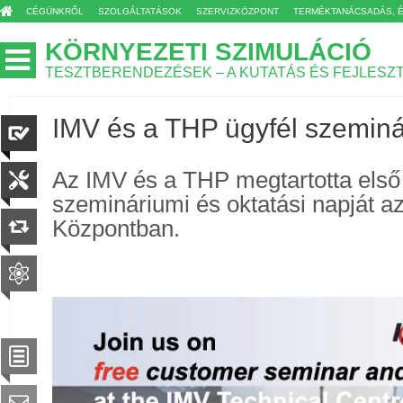
CÉGÜNKRŐL
SZOLGÁLTATÁSOK
SZERVIZKÖZPONT
TERMÉKTANÁCSADÁS, 
KÖRNYEZETI SZIMULÁCIÓ
TESZTBERENDEZÉSEK – A KUTATÁS ÉS FEJLESZ
IMV és a THP ügyfél szeminá
Az IMV és a THP megtartotta első 
szemináriumi és oktatási napját 
Központban.