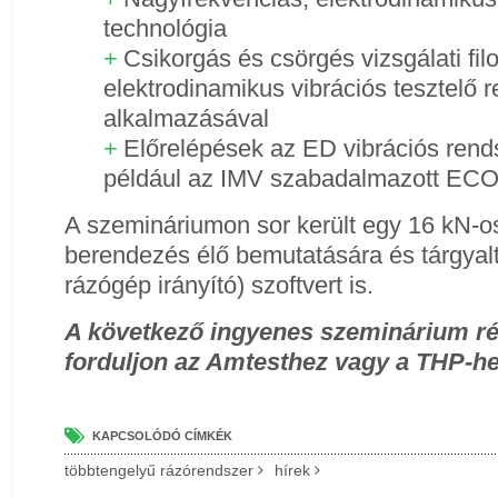
technológia
Csikorgás és csörgés vizsgálati fil
elektrodinamikus vibrációs tesztelő 
alkalmazásával
Előrelépések az ED vibrációs rend
például az IMV szabadalmazott ECO 
A szemináriumon sor került egy 16 kN-o
berendezés élő bemutatására és tárgyalt
rázógép irányító) szoftvert is.
A következő ingyenes szeminárium rés
forduljon az Amtesthez vagy a THP-he
KAPCSOLÓDÓ CÍMKÉK
többtengelyű rázórendszer
hírek