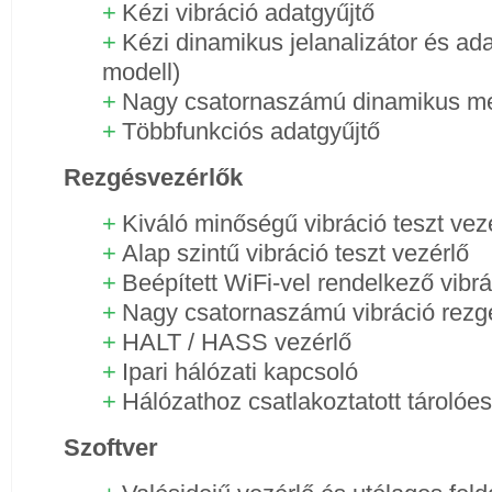
Kézi vibráció adatgyűjtő
Kézi dinamikus jelanalizátor és ad
modell)
Nagy csatornaszámú dinamikus 
Többfunkciós adatgyűjtő
Rezgésvezérlők
Kiváló minőségű vibráció teszt ve
Alap szintű vibráció teszt vezérlő
Beépített WiFi-vel rendelkező vibr
Nagy csatornaszámú vibráció rez
HALT / HASS vezérlő
Ipari hálózati kapcsoló
Hálózathoz csatlakoztatott tárolóe
Szoftver