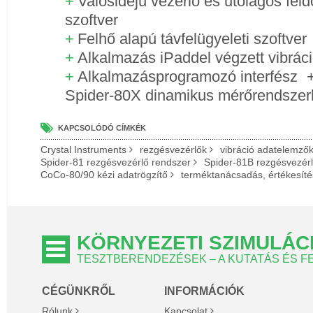
Valósidejű vezérlő és utólagos fel
szoftver
Felhő alapú távfelügyeleti szoftve
Alkalmazás iPaddel végzett vibrác
Alkalmazásprogramozó interfész 
Spider-80X dinamikus mérőrendszer
KAPCSOLÓDÓ CÍMKÉK
Crystal Instruments
rezgésvezérlők
vibráció adatelemző
Spider-81 rezgésvezérlő rendszer
Spider-81B rezgésvezér
CoCo-80/90 kézi adatrögzítő
terméktanácsadás, értékesíté
KÖRNYEZETI SZIMULÁC
TESZTBERENDEZÉSEK – A KUTATÁS ÉS 
CÉGÜNKRŐL
INFORMÁCIÓK
Rólunk
Kapcsolat