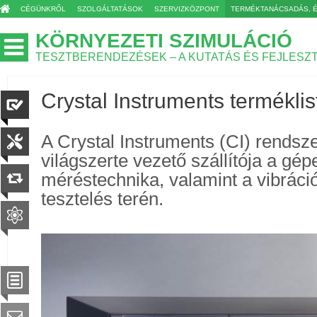
CÉGÜNKRŐL
SZOLGÁLTATÁSOK
SZERVIZKÖZPONT
TERMÉKTANÁCSADÁS, 
KÖRNYEZETI SZIMULÁCIÓ
TESZTBERENDEZÉSEK – A KUTATÁS ÉS FEJLESZ
Crystal Instruments terméklis
A Crystal Instruments (CI) rendsz
világszerte vezető szállítója a gé
méréstechnika, valamint a vibráci
tesztelés terén.